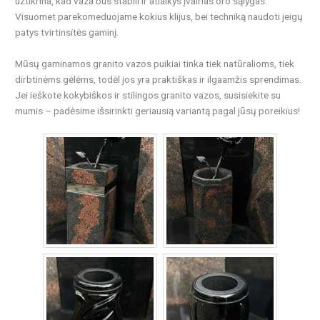
užtikrina, kad vaza bus stabili ir atlaikys įvairias oro sąlygas.
Visuomet parekomeduojame kokius klijus, bei techniką naudoti jeigų
patys tvirtinsitės gaminį.
Mūsų gaminamos granito vazos puikiai tinka tiek natūralioms, tiek
dirbtinėms gėlėms, todėl jos yra praktiškas ir ilgaamžis sprendimas.
Jei ieškote kokybiškos ir stilingos granito vazos, susisiekite su
mumis – padėsime išsirinkti geriausią variantą pagal jūsų poreikius!