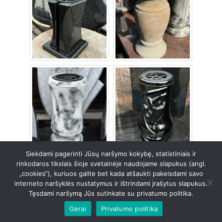
Siekdami pagerinti Jūsų naršymo kokybę, statistiniais ir
rinkodaros tikslais šioje svetainėje naudojame slapukus (angl.
„cookies“), kuriuos galite bet kada atšaukti pakeisdami savo
Copyright © 2026 Akmens linija
interneto naršyklės nustatymus ir ištrindami įrašytus slapukus.
Tęsdami naršymą Jūs sutinkate su privatumo politika.
Powered by Akmens linija
Gerai
Privatumo politika