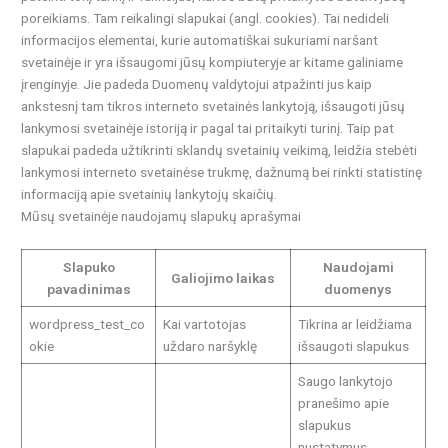
poreikiams. Tam reikalingi slapukai (angl. cookies). Tai nedideli
informacijos elementai, kurie automatiškai sukuriami naršant
svetainėje ir yra išsaugomi jūsų kompiuteryje ar kitame galiniame
įrenginyje. Jie padeda Duomenų valdytojui atpažinti jus kaip
ankstesnį tam tikros interneto svetainės lankytoją, išsaugoti jūsų
lankymosi svetainėje istoriją ir pagal tai pritaikyti turinį. Taip pat
slapukai padeda užtikrinti sklandų svetainių veikimą, leidžia stebėti
lankymosi interneto svetainėse trukmę, dažnumą bei rinkti statistinę
informaciją apie svetainių lankytojų skaičių.
Mūsų svetainėje naudojamų slapukų aprašymai
Slapuko
Naudojami
Galiojimo laikas
pavadinimas
duomenys
wordpress_test_co
Kai vartotojas
Tikrina ar leidžiama
okie
uždaro naršyklę
išsaugoti slapukus
Saugo lankytojo
pranešimo apie
slapukus
nustatymus.