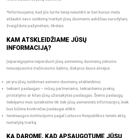
*Informuojame, kad jūs turite teisę nesutikti ar bet kuriuo metu
atšaukti savo sutikimą tvarkyti jūsų duomenis aukščiau nurodytais,
žvaigždute pažymėtais, tikslais.
KAM ATSKLEIDŽIAME JŪSŲ
INFORMACIJĄ?
Įsipareigojame neperduoti jūsų asmeninių duomenų jokioms
nesusijusioms trečiosioms šalims, išskyrus šiuos atvejus:
jei yra jūsų sutikimas asmens duomenų atskleidimui.
teikiant paslaugas – mūsų partneriams, teikiantiems prekių
pristatymo ar kitas jūsų užsisakytas paslaugas. Šiems paslaugų
tiekėjams mes suteiksime tik tiek jūsų asmeninės informacijos, kiek
bus būtina konkrečiai paslaugai atlikti.
teisėsaugos institucijoms pagal Lietuvos Respublikos teisės aktų
numatytą tvarką.
KĄ DAROME, KAD APSAUGOTUME JŪSŲ