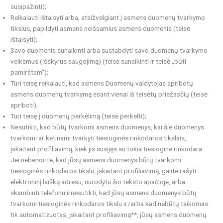
susipažinti);
Reikalauti ištaisyti arba, atsižvelgiant į asmens duomenų tvarkymo
tikslus, papildyti asmens neišsamius asmens duomenis (teisė
ištaisyti);
Savo duomenis sunaikinti arba sustabdyti savo duomenų tvarkymo
veiksmus (išskyrus saugojimą) (teisė sunaikinti ir teisė „būti
pamirštam“);
Turi teisę reikalauti, kad asmens Duomenų valdytojas apribotų
asmens duomenų tvarkymą esant vienai iš teisėtų priežasčių (teisė
apriboti);
Turi teisę į duomenų perkėlimą (teisė perkelti);
Nesutikti, kad būtų tvarkomi asmens duomenys, kai šie duomenys
tvarkomi ar ketinami tvarkyti tiesioginės rinkodaros tikslais,
įskaitant profiliavimą, kiek jis susijęs su tokia tiesiogine rinkodara.
Jei nebenorite, kad jūsų asmens duomenys būtų tvarkomi
tiesioginės rinkodaros tikslu, įskaitant profiliavimą, galite rašyti
elektroninį laišką adresu, nurodytu šio teksto apačioje, arba
skambinti telefonu irnesutikti, kad jūsų asmens duomenys būtų
tvarkomi tiesioginės rinkodaros tikslu ir/arba kad nebūtų taikomas
tik automatizuotas, įskaitant profiliavimą**, jūsų asmens duomenų