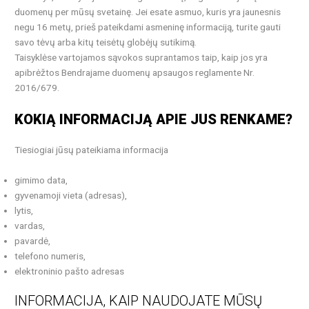
duomenų per mūsų svetainę. Jei esate asmuo, kuris yra jaunesnis
negu 16 metų, prieš pateikdami asmeninę informaciją, turite gauti
savo tėvų arba kitų teisėtų globėjų sutikimą.
Taisyklėse vartojamos sąvokos suprantamos taip, kaip jos yra
apibrėžtos Bendrajame duomenų apsaugos reglamente Nr.
2016/679.
KOKIĄ INFORMACIJĄ APIE JUS RENKAME?
Tiesiogiai jūsų pateikiama informacija
gimimo data,
gyvenamoji vieta (adresas),
lytis,
vardas,
pavardė,
telefono numeris,
elektroninio pašto adresas
INFORMACIJA, KAIP NAUDOJATE MŪSŲ