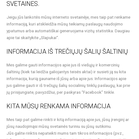
SVETAINES.
Jeigu jūs lankotės mūsų interneto svetainėje, mes taip pat renkame
informaciją, kuri atskleidžia mūsų teikiamų paslaugų naudojimo
ypatumus arba automatiškai generuojama vizitų statistika. Daugiau
apie tai skaitykite „Slapukai“.
INFORMACIJA IŠ TREČIŲJŲ ŠALIŲ ŠALTINIŲ
Mes galime gauti informacijos apie jus iš viešųjų ir komercinių
šaltinių (kiek tai leidžia galiojantys teisės aktai) ir susieti ją su kita
informacija, kurią gauname iš jūsų arba apie jus. Informacijos apie
jus galime gauti ir iš trečiųjų šalių socialinių tinklų paslaugų, kai prie
jų prisijungiate, pavyzdžiui, per paskyras “Facebook” tinkle.
KITA MŪSŲ RENKAMA INFORMACIJA
Mes taip pat galime rinkti ir kitą informaciją apie jus, jūsų įrenginį ar
jūsų naudojimąsi mūsų svetainės turiniu su jūsų sutikimu.
Jūs galite rinktis nepateikti mums tam tikros informacijos (pvz.,