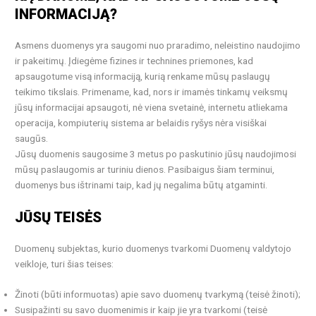
INFORMACIJĄ?
Asmens duomenys yra saugomi nuo praradimo, neleistino naudojimo
ir pakeitimų. Įdiegėme fizines ir technines priemones, kad
apsaugotume visą informaciją, kurią renkame mūsų paslaugų
teikimo tikslais. Primename, kad, nors ir imamės tinkamų veiksmų
jūsų informacijai apsaugoti, nė viena svetainė, internetu atliekama
operacija, kompiuterių sistema ar belaidis ryšys nėra visiškai
saugūs.
Jūsų duomenis saugosime 3 metus po paskutinio jūsų naudojimosi
mūsų paslaugomis ar turiniu dienos. Pasibaigus šiam terminui,
duomenys bus ištrinami taip, kad jų negalima būtų atgaminti.
JŪSŲ TEISĖS
Duomenų subjektas, kurio duomenys tvarkomi Duomenų valdytojo
veikloje, turi šias teises:
Žinoti (būti informuotas) apie savo duomenų tvarkymą (teisė žinoti);
Susipažinti su savo duomenimis ir kaip jie yra tvarkomi (teisė