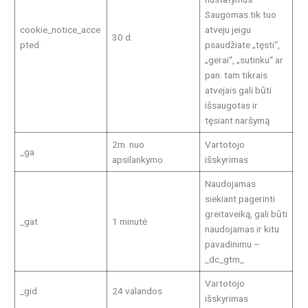
Saugomas tik tuo
cookie_notice_acce
atveju jeigu
30 d.
pted
psaudžiate „tęsti“,
„gerai“, „sutinku“ ar
pan. tam tikrais
atvejais gali būti
išsaugotas ir
tęsiant naršymą
2m. nuo
Vartotojo
_ga
apsilankymo
išskyrimas
Naudojamas
siekiant pagerinti
greitaveiką, gali būti
_gat
1 minutė
naudojamas ir kitu
pavadinimu –
_dc_gtm_
Vartotojo
_gid
24 valandos
išskyrimas