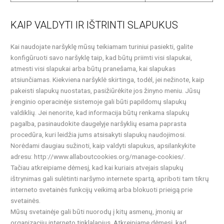
KAIP VALDYTI IR IŠTRINTI SLAPUKUS
Kai naudojate naršyklę mūsų teikiamam turiniui pasiekti, galite
konfigūruoti savo naršyklę taip, kad būtų priimti visi slapukai,
atmesti visi slapukai arba būtų pranešama, kai slapukas
atsiunčiamas. Kiekviena naršyklė skirtinga, todėl, jei nežinote, kaip
pakeisti slapukų nuostatas, pasižiūrėkite jos žinyno meniu. Jūsų
įrenginio operacinėje sistemoje gali būti papildomų slapukų
valdiklių. Jei nenorite, kad informacija būtų renkama slapukų
pagalba, pasinaudokite daugelyje naršyklių esama paprasta
procedūra, kuri leidžia jums atsisakyti slapukų naudojimosi.
Norėdami daugiau sužinoti, kaip valdyti slapukus, apsilankykite
adresu: http://www.allaboutcookies.org/manage-cookies/.
Tačiau atkreipiame dėmesį, kad kai kuriais atvejais slapukų
ištrynimas gali sulėtinti naršymo internete spartą, apriboti tam tikrų
interneto svetainės funkcijų veikimą arba blokuoti prieigą prie
svetainės.
Mūsų svetainėje gali būti nuorodų į kitų asmenų, įmonių ar
organizacijų interneto tinklalapius. Atkreipiame dėmesį, kad