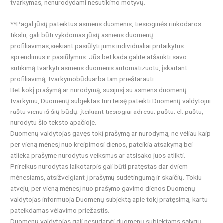
tvarkymas, nenurodydami nesutikimo motyvų.
**Pagal jūsų pateiktus asmens duomenis, tiesioginės rinkodaros
tikslu, gali būti vykdomas jūsų asmens duomenų
profiliavimas,siekiant pasiūlyti jums individualiai pritaikytus
sprendimus ir pasiūlymus. Jūs bet kada galite atšaukti savo
sutikimą tvarkyti asmens duomenis automatizuotu, įskaitant
profiliavimą, tvarkymobūduarba tam prieštarauti.
Bet kokį prašymą ar nurodymą, susijusį su asmens duomenų
tvarkymu, Duomenų subjektas turi teisę pateikti Duomenų valdytojui
raštu vienu iš šių būdų: įteikiant tiesiogiai adresu; paštu; el. paštu,
nurodytu šio teksto apačioje.
Duomenų valdytojas gavęs tokį prašymą ar nurodymą, ne vėliau kaip
per vieną mėnesį nuo kreipimosi dienos, pateikia atsakymą bei
atlieka prašyme nurodytus veiksmus ar atsisako juos atlikti.
Prireikus nurodytas laikotarpis gali būti pratęstas dar dviem
mėnesiams, atsižvelgiant į prašymų sudėtingumą ir skaičių. Tokiu
atveju, per vieną mėnesį nuo prašymo gavimo dienos Duomenų
valdytojas informuoja Duomenų subjektą apie tokį pratęsimą, kartu
pateikdamas vėlavimo priežastis.
Duomenų valdytojas gali nesudaryti duomenų subjektams sąlygų