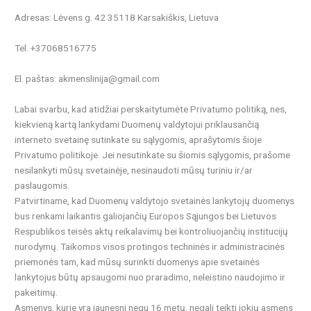
Adresas: Lėvens g. 42 35118 Karsakiškis, Lietuva
Tel. +37068516775
El. paštas: akmenslinija@gmail.com
Labai svarbu, kad atidžiai perskaitytumėte Privatumo politiką, nes,
kiekvieną kartą lankydami Duomenų valdytojui priklausančią
interneto svetainę sutinkate su sąlygomis, aprašytomis šioje
Privatumo politikoje. Jei nesutinkate su šiomis sąlygomis, prašome
nesilankyti mūsų svetainėje, nesinaudoti mūsų turiniu ir/ar
paslaugomis.
Patvirtiname, kad Duomenų valdytojo svetainės lankytojų duomenys
bus renkami laikantis galiojančių Europos Sąjungos bei Lietuvos
Respublikos teisės aktų reikalavimų bei kontroliuojančių institucijų
nurodymų. Taikomos visos protingos techninės ir administracinės
priemonės tam, kad mūsų surinkti duomenys apie svetainės
lankytojus būtų apsaugomi nuo praradimo, neleistino naudojimo ir
pakeitimų.
Asmenys, kurie yra jaunesni negu 16 metų, negali teikti jokių asmens