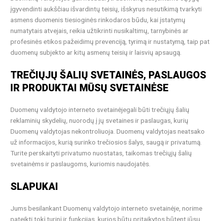
įgyvendinti aukščiau išvardintų teisių, išskyrus nesutikimą tvarkyti
asmens duomenis tiesioginės rinkodaros būdu, kai įstatymų
numatytais atvejais, reikia užtikrinti nusikaltimų, tarnybinės ar
profesinės etikos pažeidimų prevenciją, tyrimą ir nustatymą, taip pat
duomenų subjekto ar kitų asmenų teisių ir laisvių apsaugą.
TREČIŲJŲ ŠALIŲ SVETAINĖS, PASLAUGOS
IR PRODUKTAI MŪSŲ SVETAINĖSE
Duomenų valdytojo interneto svetainėjegali būti trečiųjų šalių
reklaminių skydelių, nuorodų į jų svetaines ir paslaugas, kurių
Duomenų valdytojas nekontroliuoja. Duomenų valdytojas neatsako
už informacijos, kurią surinko trečiosios šalys, saugą ir privatumą.
Turite perskaityti privatumo nuostatas, taikomas trečiųjų šalių
svetainėms ir paslaugoms, kuriomis naudojatės.
SLAPUKAI
Jums besilankant Duomenų valdytojo interneto svetainėje, norime
pateikti tokį turinį ir funkcijas, kurios būtų pritaikytos būtent jūsų