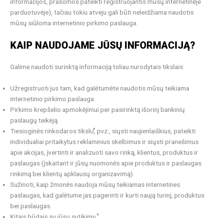
informacijos, prašomos pateikti registruojantis mūsų internetinėje
parduotuvėje), tačiau tokiu atveju gali būti neleidžiama naudotis
mūsų siūloma internetinio pirkimo paslauga.
KAIP NAUDOJAME JŪSŲ INFORMACIJĄ?
Galime naudoti surinktą informaciją toliau nurodytais tikslais:
Užregistruoti jus tam, kad galėtumėte naudotis mūsų teikiama
internetinio pirkimo paslauga.
Pirkimo krepšelio apmokėjimui per pasirinktą išorinį bankinių
paslaugų teikėją.
Tiesioginės rinkodaros tikslu⃰, pvz., siųsti naujienlaiškius, pateikti
individualiai pritaikytus reklaminius skelbimus ir siųsti pranešimus
apie akcijas, įvertinti ir analizuoti savo rinką, klientus, produktus ir
paslaugas (įskaitant ir jūsų nuomonės apie produktus ir paslaugas
rinkimą bei klientų apklausų organizavimą).
Sužinoti, kaip žmonės naudoja mūsų teikiamas internetines
paslaugas, kad galėtume jas pagerinti ir kurti naują turinį, produktus
bei paslaugas.
Kitais būdais su jūsų sutikimu.⃰