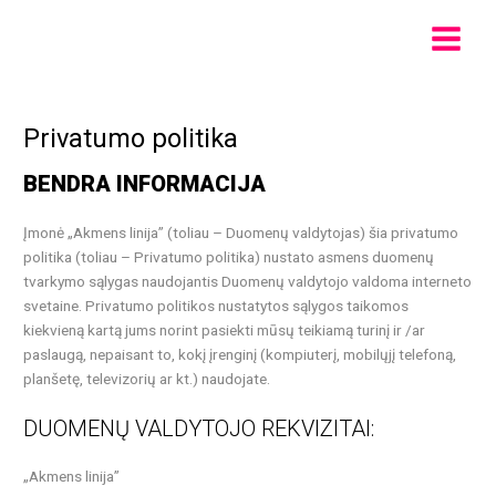
Pereiti
Main
prie
Menu
turinio
Privatumo politika
BENDRA INFORMACIJA
Įmonė „Akmens linija” (toliau – Duomenų valdytojas) šia privatumo
politika (toliau – Privatumo politika) nustato asmens duomenų
tvarkymo sąlygas naudojantis Duomenų valdytojo valdoma interneto
svetaine. Privatumo politikos nustatytos sąlygos taikomos
kiekvieną kartą jums norint pasiekti mūsų teikiamą turinį ir /ar
paslaugą, nepaisant to, kokį įrenginį (kompiuterį, mobilųjį telefoną,
planšetę, televizorių ar kt.) naudojate.
DUOMENŲ VALDYTOJO REKVIZITAI:
„Akmens linija”