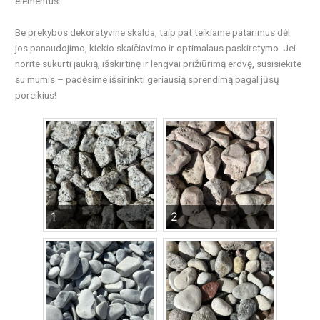
elementus.
Be prekybos dekoratyvine skalda, taip pat teikiame patarimus dėl
jos panaudojimo, kiekio skaičiavimo ir optimalaus paskirstymo. Jei
norite sukurti jaukią, išskirtinę ir lengvai prižiūrimą erdvę, susisiekite
su mumis – padėsime išsirinkti geriausią sprendimą pagal jūsų
poreikius!
1
2