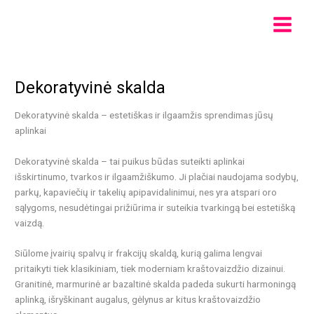
Pereiti
Main
prie
Menu
turinio
Dekoratyvinė skalda
Dekoratyvinė skalda – estetiškas ir ilgaamžis sprendimas jūsų
aplinkai
Dekoratyvinė skalda – tai puikus būdas suteikti aplinkai
išskirtinumo, tvarkos ir ilgaamžiškumo. Ji plačiai naudojama sodybų,
parkų, kapaviečių ir takelių apipavidalinimui, nes yra atspari oro
sąlygoms, nesudėtingai prižiūrima ir suteikia tvarkingą bei estetišką
vaizdą.
Siūlome įvairių spalvų ir frakcijų skaldą, kurią galima lengvai
pritaikyti tiek klasikiniam, tiek moderniam kraštovaizdžio dizainui.
Granitinė, marmurinė ar bazaltinė skalda padeda sukurti harmoningą
aplinką, išryškinant augalus, gėlynus ar kitus kraštovaizdžio